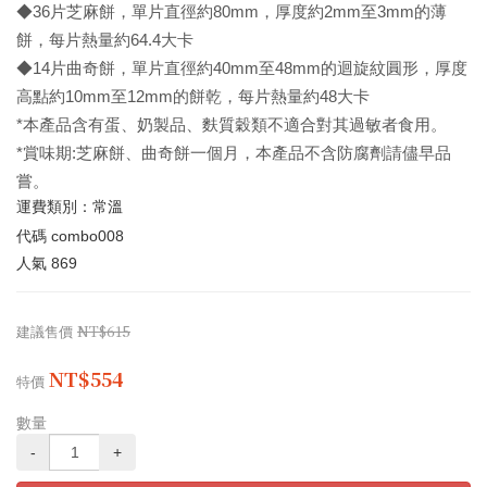
◆36片芝麻餅，單片直徑約80mm，厚度約2mm至3mm的薄
餅，每片熱量約64.4大卡
◆14片曲奇餅，單片直徑約40mm至48mm的迴旋紋圓形，厚度
高點約10mm至12mm的餅乾，每片熱量約48大卡
*本產品含有蛋、奶製品、麩質穀類不適合對其過敏者食用。
*賞味期:芝麻餅、曲奇餅一個月，本產品不含防腐劑請儘早品
嘗。
運費類別：
常溫
代碼
combo008
人氣
869
NT$615
建議售價
NT$554
特價
數量
-
+