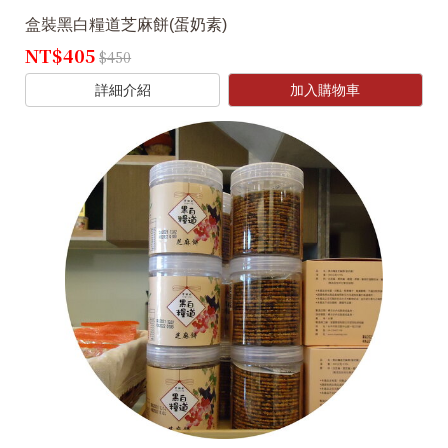
盒裝黑白糧道芝麻餅(蛋奶素)
NT$405
$450
詳細介紹
加入購物車