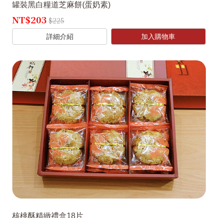
罐裝黑白糧道芝麻餅(蛋奶素)
NT$203
$225
詳細介紹
加入購物車
核桃酥精緻禮盒18片