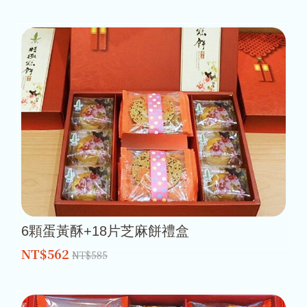
6顆蛋黃酥+18片芝麻餅禮盒
NT$562
NT$585